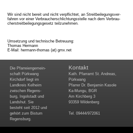
Wir sind nicht be­reit und nicht ver­pflich­tet, an Streit­bei­le­gungs­ver­
fah­ren vor einer Ver­brau­cher­schlich­tungs­stel­le nach dem Ver­brau­
cher­streit­bei­le­gungs­ge­setz teil­zu­neh­men.
Um­set­zung und tech­ni­sche Be­treu­ung:
Tho­mas Her­mann
E-Mail: her­mann-tho­mas (at) gmx.​net
Kontakt
Die Pfar­rei­en­gemein­
schaft Pürk­wang
Kath. Pfarramt St. Andreas,
Kirch­dorf liegt im
Pürkwang
Land­kreis Kel­heim
Pfarrer Dr. Benjamin Kasole
zwi­schen Re­gens­
Ka-Mungu, BGR
burg, In­gol­stadt und
Am Kirchberg 3
Lands­hut. Sie
93359 Wildenberg
besteht seit 2012 und
gehört zum Bis­tum
Tel. 09444/972061
Re­gens­burg.