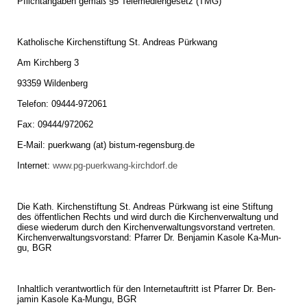
Pflicht­an­ga­ben gemäß §5 Te­le­me­di­en­ge­setz (TMG)
Ka­tho­li­sche Kir­chen­stif­tung St. An­dre­as Pürk­wang
Am Kirch­berg 3
93359 Wil­den­berg
Te­le­fon: 09444-972061
Fax: 09444/972062
E-Mail: pu­erk­wang (at) bistum-regensburg.​de
In­ter­net:
www.​pg-puerkwang-kirchdorf.​de
Die Kath. Kir­chen­stif­tung St. An­dre­as Pürk­wang ist eine Stif­tung
des öf­fent­li­chen Rechts und wird durch die Kir­chen­ver­wal­tung und
diese wie­der­um durch den Kir­chen­ver­wal­tungs­vor­stand ver­tre­ten.
Kir­chen­ver­wal­tungs­vor­stand: Pfar­rer Dr. Ben­ja­min Ka­so­le Ka-Mun­
gu, BGR
In­halt­lich ver­ant­wort­lich für den In­ter­net­auf­tritt ist Pfar­rer Dr. Ben­
ja­min Ka­so­le Ka-Mun­gu, BGR