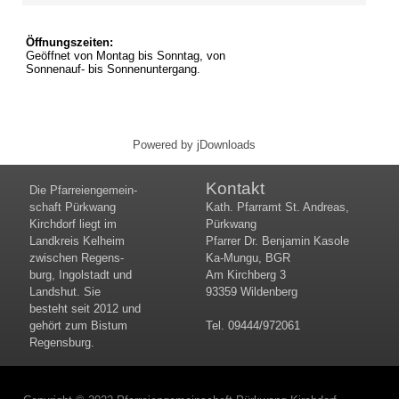
Öffnungszeiten:
Geöffnet von Montag bis Sonntag, von
Sonnenauf- bis Sonnenuntergang.
Powered by jDownloads
Kontakt
Die Pfar­rei­en­gemein­
schaft Pürk­wang
Kath. Pfarramt St. Andreas,
Kirch­dorf liegt im
Pürkwang
Land­kreis Kel­heim
Pfarrer Dr. Benjamin Kasole
zwi­schen Re­gens­
Ka-Mungu, BGR
burg, In­gol­stadt und
Am Kirchberg 3
Lands­hut. Sie
93359 Wildenberg
besteht seit 2012 und
gehört zum Bis­tum
Tel. 09444/972061
Re­gens­burg.