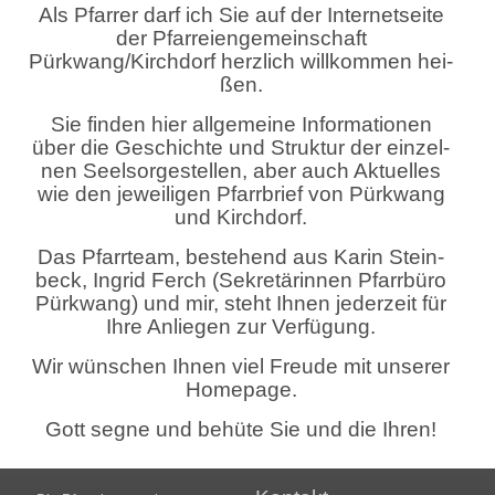
Als Pfar­rer darf ich Sie auf der In­ter­net­sei­te
der Pfar­rei­en­gemein­schaft
Pürk­wang/Kirch­dorf herz­lich will­kom­men hei­
ßen.
Sie fin­den hier all­ge­mei­ne In­for­ma­tio­nen
über die Ge­schich­te und Struk­tur der ein­zel­
nen Seel­sor­ge­stel­len, aber auch Ak­tu­el­les
wie den je­wei­li­gen Pfarr­brief von Pürk­wang
und Kirch­dorf.
Das Pfarr­team, be­ste­hend aus Karin Stein­
beck, In­grid Ferch (Se­kre­tä­rin­nen Pfarr­bü­ro
Pürk­wang) und mir, steht Ihnen je­der­zeit für
Ihre An­lie­gen zur Ver­fü­gung.
Wir wün­schen Ihnen viel Freu­de mit un­se­rer
Home­page.
Gott segne und be­hü­te Sie und die Ihren!