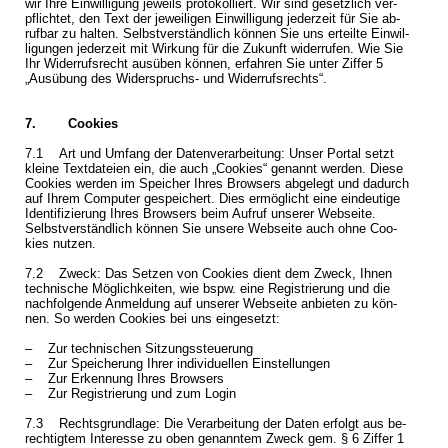
wir Ihre Ein­wil­li­gung je­weils pro­to­kol­liert. Wir sind ge­setz­lich ver­
pflich­tet, den Text der je­wei­li­gen Ein­wil­li­gung je­der­zeit für Sie ab­
ruf­bar zu hal­ten. Selbst­ver­ständ­lich kön­nen Sie uns er­teil­te Ein­wil­
li­gun­gen je­der­zeit mit Wir­kung für die Zu­kunft wi­der­ru­fen. Wie Sie
Ihr Wi­der­rufs­recht aus­üben kön­nen, er­fah­ren Sie unter Zif­fer 5
„Aus­übung des Wi­der­spruchs- und Wi­der­rufs­rechts“.
7. Coo­kies
7.1 Art und Um­fang der Da­ten­ver­ar­bei­tung: Unser Por­tal setzt
klei­ne Text­da­tei­en ein, die auch „Coo­kies“ ge­nannt wer­den. Diese
Coo­kies wer­den im Spei­cher Ihres Brow­sers ab­ge­legt und da­durch
auf Ihrem Com­pu­ter ge­spei­chert. Dies er­mög­licht eine ein­deu­ti­ge
Iden­ti­fi­zie­rung Ihres Brow­sers beim Auf­ruf un­se­rer Web­sei­te.
Selbst­ver­ständ­lich kön­nen Sie un­se­re Web­sei­te auch ohne Coo­
kies nut­zen.
7.2 Zweck: Das Set­zen von Coo­kies dient dem Zweck, Ihnen
tech­ni­sche Mög­lich­kei­ten, wie bspw. eine Re­gis­trie­rung und die
nach­fol­gen­de An­mel­dung auf un­se­rer Web­sei­te an­bie­ten zu kön­
nen. So wer­den Coo­kies bei uns ein­ge­setzt:
– Zur tech­ni­schen Sit­zungs­steue­rung
– Zur Spei­che­rung Ihrer in­di­vi­du­el­len Ein­stel­lun­gen
– Zur Er­ken­nung Ihres Brow­sers
– Zur Re­gis­trie­rung und zum Login
7.3 Rechts­grund­la­ge: Die Ver­ar­bei­tung der Daten er­folgt aus be­
rech­tig­tem In­ter­es­se zu oben ge­nann­tem Zweck gem. § 6 Zif­fer 1