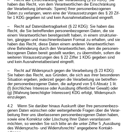
haben das Recht, von dem Ver­ant­wort­li­chen die Ein­schrän­kung
der Ver­ar­bei­tung (ehe­mals: Sper­re) Ihrer per­so­nen­be­zo­ge­nen
Daten zu ver­lan­gen, wenn eine der Vor­aus­set­zun­gen des § 20 Zif­
fer 1 KDG ge­ge­ben ist und kein Aus­nah­me­tat­be­stand ein­greift.
– Recht auf Da­ten­über­trag­bar­keit (§ 22 KDG): Sie haben das
Recht, die Sie be­tref­fen­den per­so­nen­be­zo­ge­nen Daten, die sie
einem Ver­ant­wort­li­chen be­reit­ge­stellt haben, in einem struk­tu­rier­
ten, gän­gi­gen und ma­schi­nen­les­ba­ren For­mat zu er­hal­ten, und sie
haben das Recht, diese Daten einem an­de­ren Ver­ant­wort­li­chen
ohne Be­hin­de­rung durch den Ver­ant­wort­li­chen, dem die per­so­nen­
be­zo­ge­nen Daten be­reit ge­stellt wur­den, zu über­mit­teln, so­fern die
wei­te­ren Vor­aus­set­zun­gen des § 22 Zif­fer 1 KDG ge­ge­ben sind
und kein Aus­nah­me­tat­be­stand ein­greift.
– Recht auf Wi­der­spruch gegen die Ver­ar­bei­tung (§ 23 KDG):
Sie haben das Recht, aus Grün­den, die sich aus ihrer be­son­de­ren
Si­tua­ti­on er­ge­ben, je­der­zeit gegen die Ver­ar­bei­tung sie be­tref­fen­
der per­so­nen­be­zo­ge­ner Daten, die auf­grund von § 6 Ab­satz 1 lit.
(f) (kirch­li­ches In­ter­es­se oder Aus­übung öf­fent­li­cher Ge­walt) oder
(g) (Wah­rung be­rech­tig­ter In­ter­es­sen) KDG er­folgt, Wi­der­spruch
ein­zu­le­gen.
4.2 Wenn Sie dar­über hin­aus Aus­kunft über Ihre per­so­nen­be­zo­
ge­nen Daten wün­schen oder wei­ter­ge­hen­de Fra­gen über die Ver­ar­
bei­tung Ihrer uns über­las­se­nen per­so­nen­be­zo­ge­nen Daten haben,
sowie eine Kor­rek­tur oder Lö­schung Ihrer Daten ver­an­las­sen
möch­ten, so wen­den Sie sich bitte an die unter Zif­fer 5 „Aus­übung
des Wi­der­spruchs- und Wi­der­rufs­rechts“ an­ge­ge­be­ne Kon­takt­