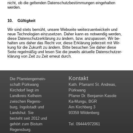
nicht, ob die gel­ten­den Da­ten­schutz­be­stim­mun­gen ein­ge­hal­ten
wer­den.
10. Gül­tig­keit
Wir sind stets be­müht, un­se­re Web­sei­te wei­ter­zu­ent­wi­ckeln und
neue Tech­no­lo­gi­en ein­zu­set­zen. Daher kann es not­wen­dig wer­den,
diese Da­ten­schutz­er­klä­rung zu än­dern, bzw. an­zu­pas­sen. Wir be­
hal­ten uns daher das Recht vor, diese Er­klä­rung je­der­zeit mit Wir­
kung für die Zu­kunft zu än­dern. Bitte be­su­chen Sie daher diese
Seite re­gel­mä­ßig und lesen Sie die je­weils ak­tu­el­le Da­ten­schutz­er­
klä­rung von Zeit zu Zeit er­neut durch.
Kontakt
Die Pfar­rei­en­gemein­
schaft Pürk­wang
Kath. Pfarramt St. Andreas,
Kirch­dorf liegt im
Pürkwang
Land­kreis Kel­heim
Pfarrer Dr. Benjamin Kasole
zwi­schen Re­gens­
Ka-Mungu, BGR
burg, In­gol­stadt und
Am Kirchberg 3
Lands­hut. Sie
93359 Wildenberg
besteht seit 2012 und
gehört zum Bis­tum
Tel. 09444/972061
Re­gens­burg.