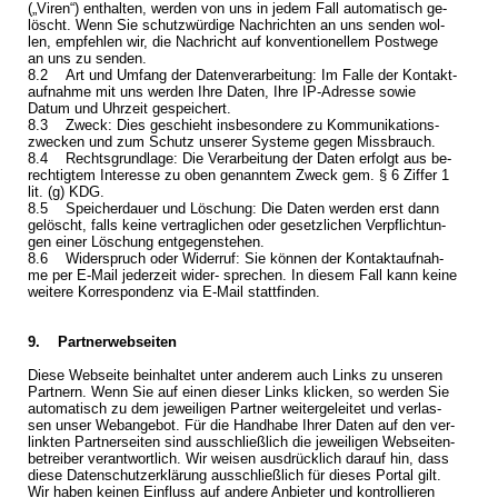
(„Viren“) ent­hal­ten, wer­den von uns in jedem Fall au­to­ma­tisch ge­
löscht. Wenn Sie schutz­wür­di­ge Nach­rich­ten an uns sen­den wol­
len, emp­feh­len wir, die Nach­richt auf kon­ven­tio­nel­lem Post­we­ge
an uns zu sen­den.
8.2 Art und Um­fang der Da­ten­ver­ar­bei­tung: Im Falle der Kon­takt­
auf­nah­me mit uns wer­den Ihre Daten, Ihre IP-Adres­se sowie
Datum und Uhr­zeit ge­spei­chert.
8.3 Zweck: Dies ge­schieht ins­be­son­de­re zu Kom­mu­ni­ka­ti­ons­
zwe­cken und zum Schutz un­se­rer Sys­te­me gegen Miss­brauch.
8.4 Rechts­grund­la­ge: Die Ver­ar­bei­tung der Daten er­folgt aus be­
rech­tig­tem In­ter­es­se zu oben ge­nann­tem Zweck gem. § 6 Zif­fer 1
lit. (g) KDG.
8.5 Spei­cher­dau­er und Lö­schung: Die Daten wer­den erst dann
ge­löscht, falls keine ver­trag­li­chen oder ge­setz­li­chen Ver­pflich­tun­
gen einer Lö­schung ent­ge­gen­ste­hen.
8.6 Wi­der­spruch oder Wi­der­ruf: Sie kön­nen der Kon­takt­auf­nah­
me per E-Mail je­der­zeit wi­der- spre­chen. In die­sem Fall kann keine
wei­te­re Kor­re­spon­denz via E-Mail statt­fin­den.
9. Part­ner­web­sei­ten
Diese Web­sei­te be­inhal­tet unter an­de­rem auch Links zu un­se­ren
Part­nern. Wenn Sie auf einen die­ser Links kli­cken, so wer­den Sie
au­to­ma­tisch zu dem je­wei­li­gen Part­ner wei­ter­ge­lei­tet und ver­las­
sen unser Web­an­ge­bot. Für die Hand­ha­be Ihrer Daten auf den ver­
link­ten Part­ner­sei­ten sind aus­schließ­lich die je­wei­li­gen Web­sei­ten­
be­trei­ber ver­ant­wort­lich. Wir wei­sen aus­drück­lich dar­auf hin, dass
diese Da­ten­schutz­er­klä­rung aus­schließ­lich für die­ses Por­tal gilt.
Wir haben kei­nen Ein­fluss auf an­de­re An­bie­ter und kon­trol­lie­ren