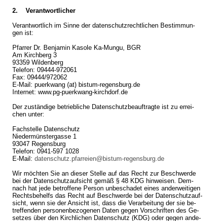
2. Ver­ant­wort­li­cher
Ver­ant­wort­lich im Sinne der da­ten­schutz­recht­li­chen Be­stim­mun­
gen ist:
Pfar­rer Dr. Ben­ja­min Ka­so­le Ka-Mun­gu, BGR
Am Kirch­berg 3
93359 Wil­den­berg
Te­le­fon: 09444-972061
Fax: 09444/972062
E-Mail: pu­erk­wang (at) bistum-regensburg.​de
In­ter­net: www.​pg-puerkwang-kirchdorf.​de
Der zu­stän­di­ge be­trieb­li­che Da­ten­schutz­be­auf­trag­te ist zu er­rei­
chen unter:
Fach­stel­le Da­ten­schutz
Nie­der­müns­ter­gas­se 1
93047 Re­gens­burg
Te­le­fon: 0941-597 1028
E-Mail:
datenschutz.​pfarreien@​bistum-regensburg.​de
Wir möch­ten Sie an die­ser Stel­le auf das Recht zur Be­schwer­de
bei der Da­ten­schutz­auf­sicht gemäß § 48 KDG hin­wei­sen. Dem­
nach hat jede be­trof­fe­ne Per­son un­be­scha­det eines an­der­wei­ti­gen
Rechts­be­helfs das Recht auf Be­schwer­de bei der Da­ten­schutz­auf­
sicht, wenn sie der An­sicht ist, dass die Ver­ar­bei­tung der sie be­
tref­fen­den per­so­nen­be­zo­ge­nen Daten gegen Vor­schrif­ten des Ge­
set­zes über den Kirch­li­chen Da­ten­schutz (KDG) oder gegen an­de­