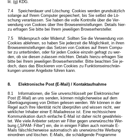
lit. (g) KDG.
7.4 Spei­cher­dau­er und Lö­schung: Coo­kies wer­den grund­sätz­lich
so­lan­ge auf Ihrem Com­pu­ter ge­spei­chert, bis Sie selbst die Lö­
schung ver­an­las­sen. Sie haben die volle Kon­trol­le über die Ver­
wen­dung von Coo­kies über Ihre Brow­ser­ein­stel­lun­gen. De­tails hier­
zu er­fra­gen Sie bitte bei Ihrem je­wei­li­gen Brow­s­er­her­stel­ler.
7.5 Wi­der­spruch oder Wi­der­ruf: Soll­ten Sie die Ver­wen­dung von
Coo­kies ab­leh­nen, so haben Sie je­der­zeit die Mög­lich­keit, in ihren
Brow­ser­ein­stel­lun­gen das Set­zen von Coo­kies auf Ihrem Com­pu­
ter zu un­ter­bin­den, oder für jeden Coo­kie ein­zeln ge­fragt zu wer­
den, ob sie die­sen zu­las­sen möch­ten. De­tails hier­zu er­fra­gen Sie
bitte bei Ihrem je­wei­li­gen Brow­s­er­her­stel­ler. Bitte be­ach­ten Sie je­
doch, dass das Blo­ckie­ren von Coo­kies zu Funk­ti­ons­ein­schrän­
kun­gen un­se­rer An­ge­bo­te füh­ren kann.
8. Elek­tro­ni­sche Post (E-Mail) / Kon­takt­auf­nah­me
8.1 In­for­ma­tio­nen, die Sie un­ver­schlüs­selt per Elek­tro­ni­scher
Post (E-Mail) an uns sen­den, kön­nen mög­li­cher­wei­se auf dem
Über­tra­gungs­weg von Drit­ten ge­le­sen wer­den. Wir kön­nen in der
Regel auch Ihre Iden­ti­tät nicht über­prü­fen und wis­sen nicht, wer
wirk­li­cher In­ha­ber einer E-Mail­adres­se ist. Eine rechts­si­che­re
Kom­mu­ni­ka­ti­on durch ein­fa­che E-Mail ist daher nicht ge­währ­leis­
tet. Wie viele An­bie­ter set­zen wir Fil­ter gegen un­er­wünsch­te Wer­
bung („SPAM- Fil­ter“) ein, die in ei­ni­gen Fäl­len auch nor­ma­le E-
Mails fälsch­li­cher­wei­se au­to­ma­tisch als un­er­wünsch­te Wer­bung
ein­ord­nen und lö­schen. E-Mails, die schä­di­gen­de Pro­gram­me