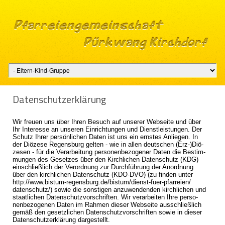
Da­ten­schutz­er­klä­rung
Wir freu­en uns über Ihren Be­such auf un­se­rer Web­sei­te und über
Ihr In­ter­es­se an un­se­ren Ein­rich­tun­gen und Dienst­leis­tun­gen. Der
Schutz Ihrer per­sön­li­chen Daten ist uns ein erns­tes An­lie­gen. In
der Diö­ze­se Re­gens­burg gel­ten - wie in allen deut­schen (Erz-)Diö­
ze­sen - für die Ver­ar­bei­tung per­so­nen­be­zo­ge­ner Daten die Be­stim­
mun­gen des Ge­set­zes über den Kirch­li­chen Da­ten­schutz (KDG)
ein­schließ­lich der Ver­ord­nung zur Durch­füh­rung der An­ord­nung
über den kirch­li­chen Da­ten­schutz (KDO-DVO) (zu fin­den unter
http://​www.​bistum-regensburg.​de/​bistum/​dienst-fuer-pfarreien/​
datenschutz/​) sowie die sons­ti­gen an­zu­wen­den­den kirch­li­chen und
staat­li­chen Da­ten­schutz­vor­schrif­ten. Wir ver­ar­bei­ten Ihre per­so­
nen­be­zo­ge­nen Daten im Rah­men die­ser Web­sei­te aus­schließ­lich
gemäß den ge­setz­li­chen Da­ten­schutz­vor­schrif­ten sowie in die­ser
Da­ten­schutz­er­klä­rung dar­ge­stellt.