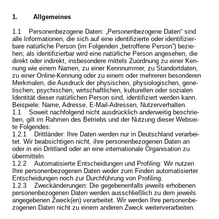
1. All­ge­mei­nes
1.1 Per­so­nen­be­zo­ge­ne Daten: „Per­so­nen­be­zo­ge­ne Daten“ sind
alle In­for­ma­tio­nen, die sich auf eine iden­ti­fi­zier­te oder iden­ti­fi­zier­
ba­re na­tür­li­che Per­son (im Fol­gen­den „be­trof­fe­ne Per­son“) be­zie­
hen; als iden­ti­fi­zier­bar wird eine na­tür­li­che Per­son an­ge­se­hen, die
di­rekt oder in­di­rekt, ins­be­son­de­re mit­tels Zu­ord­nung zu einer Ken­
nung wie einem Namen, zu einer Kenn­num­mer, zu Stand­ort­da­ten,
zu einer On­line-Ken­nung oder zu einem oder meh­re­ren be­son­de­ren
Merk­ma­len, die Aus­druck der phy­si­schen, phy­sio­lo­gi­schen, ge­ne­
ti­schen, psy­chi­schen, wirt­schaft­li­chen, kul­tu­rel­len oder so­zia­len
Iden­ti­tät die­ser na­tür­li­chen Per­son sind, iden­ti­fi­ziert wer­den kann.
Bei­spie­le: Name, Adres­se, E-Mail-Adres­sen, Nut­zer­ver­hal­ten.
1.1 So­weit nach­fol­gend nicht aus­drück­lich an­der­wei­tig be­schrie­
ben, gilt im Rah­men des Be­triebs und der Nut­zung die­ser Web­sei­
te Fol­gen­des:
1.2.1 Dritt­län­der: Ihre Daten wer­den nur in Deutsch­land ver­ar­bei­
tet. Wir be­ab­sich­ti­gen nicht, ihre per­so­nen­be­zo­ge­nen Daten an
oder in ein Dritt­land oder an eine in­ter­na­tio­na­le Or­ga­ni­sa­ti­on zu
über­mit­teln.
1.2.2 Au­to­ma­ti­sier­te Ent­schei­dun­gen und Pro­filing: Wir nut­zen
Ihre per­so­nen­be­zo­ge­nen Daten weder zum Fin­den au­to­ma­ti­sier­ter
Ent­schei­dun­gen noch zur Durch­füh­rung von Pro­filing.
1.2.3 Zweck­än­de­run­gen: Die ge­ge­be­nen­falls je­weils er­ho­be­nen
per­so­nen­be­zo­ge­nen Daten wer­den aus­schließ­lich zu dem je­weils
an­ge­ge­be­nen Zweck(en) ver­ar­bei­tet. Wir wer­den Ihre per­so­nen­be­
zo­ge­nen Daten nicht zu einem an­de­ren Zweck wei­ter­ver­ar­bei­ten.