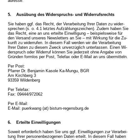
adres­se.
5. Aus­übung des Wi­der­spruchs- und Wi­der­rufs­rechts
Sie haben ggf. das Recht, der Ver­ar­bei­tung Ihrer Daten zu wi­der­
spre­chen (s. o. 4.1 letz­tes Auf­zäh­lungs­zei­chen). Zudem haben Sie
das Recht, eine an uns er­teil­te Ein­wil­li­gung – bei­spiels­wei­se für
den Ver­sand un­se­res News­let­ters an Sie – mit Wir­kung für die Zu­
kunft zu wi­der­ru­fen. In die­sem Fall wer­den wir die Ver­ar­bei­tung
Ihrer Daten zu die­sem Zweck un­ver­züg­lich un­ter­las­sen. Einen Wi­
der­spruch oder Wi­der­ruf kön­nen Sie je­der­zeit ohne An­ga­be von
Grün­den form­los per Post, Te­le­fax oder E-Mail an uns über­mit­teln.
Per Post:
Pfar­rer Dr. Ben­ja­min Ka­so­le Ka-Mun­gu, BGR
Am Kirch­berg 3
93359 Wil­den­berg
Per Te­le­fax:
Fax: 09444/972062
Per E-Mail:
E-Mail: pu­erk­wang (at) bistum-regensburg.​de
6. Er­teil­te Ein­wil­li­gun­gen
So­weit er­for­der­lich haben Sie uns ggf. Ein­wil­li­gun­gen zur Ver­ar­bei­
tung Ihrer per­so­nen­be­zo­ge­nen Daten er­teilt. In die­sem Fall haben