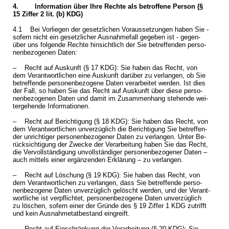
4. In­for­ma­ti­on über Ihre Rech­te als be­trof­fe­ne Per­son (§
15 Zif­fer 2 lit. (b) KDG)
4.1 Bei Vor­lie­gen der ge­setz­li­chen Vor­aus­set­zun­gen haben Sie -
so­fern nicht ein ge­setz­li­cher Aus­nah­me­fall ge­ge­ben ist - ge­gen­
über uns fol­gen­de Rech­te hin­sicht­lich der Sie be­tref­fen­den per­so­
nen­be­zo­ge­nen Daten:
– Recht auf Aus­kunft (§ 17 KDG): Sie haben das Recht, von
dem Ver­ant­wort­li­chen eine Aus­kunft dar­über zu ver­lan­gen, ob Sie
be­tref­fen­de per­so­nen­be­zo­ge­ne Daten ver­ar­bei­tet wer­den. Ist dies
der Fall, so haben Sie das Recht auf Aus­kunft über diese per­so­
nen­be­zo­ge­nen Daten und damit im Zu­sam­men­hang ste­hen­de wei­
ter­ge­hen­de In­for­ma­tio­nen.
– Recht auf Be­rich­ti­gung (§ 18 KDG): Sie haben das Recht, von
dem Ver­ant­wort­li­chen un­ver­züg­lich die Be­rich­ti­gung Sie be­tref­fen­
der un­rich­ti­ger per­so­nen­be­zo­ge­ner Daten zu ver­lan­gen. Unter Be­
rück­sich­ti­gung der Zwe­cke der Ver­ar­bei­tung haben Sie das Recht,
die Ver­voll­stän­di­gung un­voll­stän­di­ger per­so­nen­be­zo­ge­ner Daten –
auch mit­tels einer er­gän­zen­den Er­klä­rung – zu ver­lan­gen.
– Recht auf Lö­schung (§ 19 KDG): Sie haben das Recht, von
dem Ver­ant­wort­li­chen zu ver­lan­gen, dass Sie be­tref­fen­de per­so­
nen­be­zo­ge­ne Daten un­ver­züg­lich ge­löscht wer­den, und der Ver­ant­
wort­li­che ist ver­pflich­tet, per­so­nen­be­zo­ge­ne Daten un­ver­züg­lich
zu lö­schen, so­fern einer der Grün­de des § 19 Zif­fer 1 KDG zu­trifft
und kein Aus­nah­me­tat­be­stand ein­greift.
– Recht auf Ein­schrän­kung der Ver­ar­bei­tung (§ 20 KDG): Sie