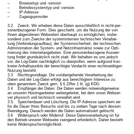
– Brow­ser­typ und -ver­si­on
– Be­triebs­sys­tem­typ und -ver­si­on
– IP-Adres­se
– Zu­gangs­pro­vi­der
3.2 Zweck: Wir er­he­ben diese Daten aus­schließ­lich in nicht-per­
so­nen­be­zo­ge­ner Form. Dies ge­schieht, um die Nut­zung der von
Ihnen ab­ge­ru­fe­nen Web­sei­ten über­haupt zu er­mög­li­chen, ins­be­
son­de­re zum Zwe­cke der sys­tem­in­ter­nen tech­ni­schen Ver­ar­bei­
tung (Ver­bin­dungs­auf­bau), der Sys­tem­si­cher­heit, der tech­ni­schen
Ad­mi­nis­tra­ti­on der Sys­tem- und Netz­in­fra­struk­tur sowie zur Op­ti­
mie­rung des In­ter­net­an­ge­bo­tes. Eine per­so­nen­be­zo­ge­ne Aus­wer­
tung fin­det grund­sätz­lich nicht statt. Wir be­hal­ten es uns je­doch
vor, die Log-Da­tei nach­träg­lich zu über­prü­fen, wenn auf­grund kon­
kre­ter An­halts­punk­te der be­rech­tig­te Ver­dacht einer rechts­wid­ri­gen
Nut­zung be­steht.
3.3 Rechts­grund­la­ge: Die vor­über­ge­hen­de Ver­ar­bei­tung der
Daten und der Log-Da­tei er­folgt aus be­rech­tig­tem In­ter­es­se zu
oben ge­nann­tem Zweck gem. § 6 Zif­fer 1 lit. (g) KDG.
3.4 Emp­fän­ger der Daten: Die Daten wer­den not­wen­di­ger­wei­se
an un­se­ren Hos­ting­an­bie­ter wei­ter­ge­lei­tet, bei dem unser Web­ser­
ver phy­sisch und tech­nisch ver­wal­tet wird.
3.5 Spei­cher­dau­er und Lö­schung: Die IP-Adres­se spei­chern wir
für die Dauer Ihres Be­suchs und bis zu sie­ben Tage nach des­sen
Be­en­di­gung. Da­nach wer­den die Daten au­to­ma­ti­siert ge­löscht.
3.6 Wi­der­spruch oder Wi­der­ruf: Diese Da­ten­ver­ar­bei­tung ist für
den Be­trieb un­se­rer Web­sei­te zwin­gend er­for­der­lich. Daher be­steht
keine Wi­der­spruchs­mög­lich­keit.